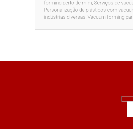
forming perto de mim, Serviços de vacuu
Personalização de plásticos com vacuu
indústrias diversas, Vacuum forming par