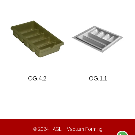
Olá, insira seus dados para continuar.
Nome
Número de celular
OG.4.2
OG.1.1
Desenvolvido por
eCliente Tecnologia
© 2024 - AGL – Vacuum Forming