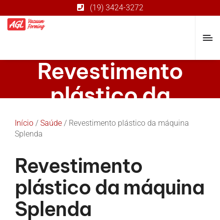
(19) 3424-3272
Revestimento
plástico da
máquina Splenda
Início
/
Saúde
/ Revestimento plástico da máquina
Splenda
Revestimento
plástico da máquina
Splenda