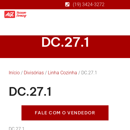
(19) 3424-3272
DC.27.1
Início
/
Divisórias
/
Linha Cozinha
/ DC.27.1
DC.27.1
FALE COM O VENDEDOR
DC.27.1