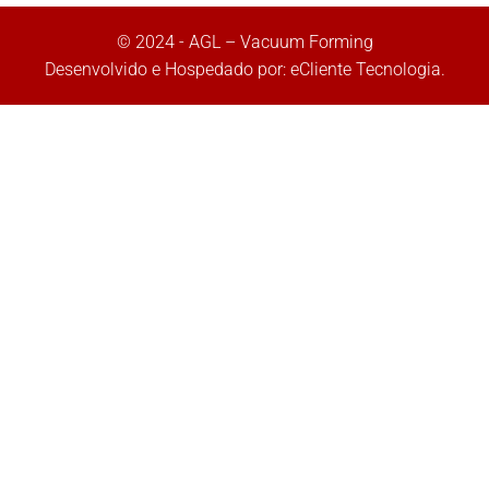
© 2024 - AGL – Vacuum Forming
Desenvolvido e Hospedado por:
eCliente Tecnologia
.
Olá, insira seus dados para continuar.