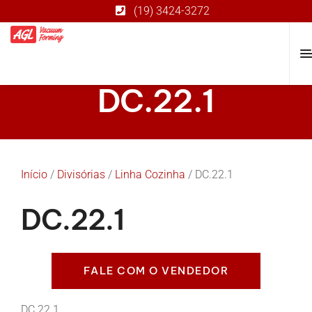
(19) 3424-3272
DC.22.1
Início
/
Divisórias
/
Linha Cozinha
/ DC.22.1
DC.22.1
FALE COM O VENDEDOR
DC.22.1