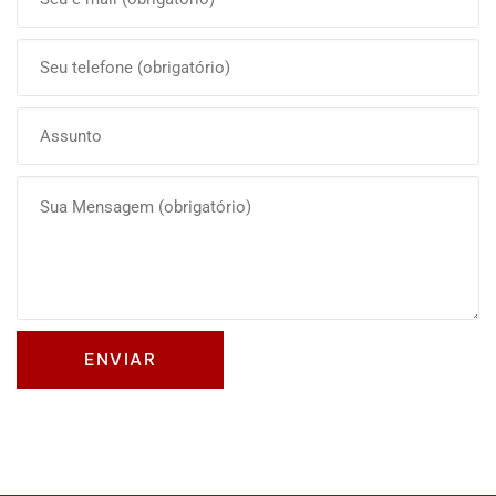
Olá, insira seus dados para continuar.
Nome
Número de celular
Desenvolvido por
eCliente
Tecnologia