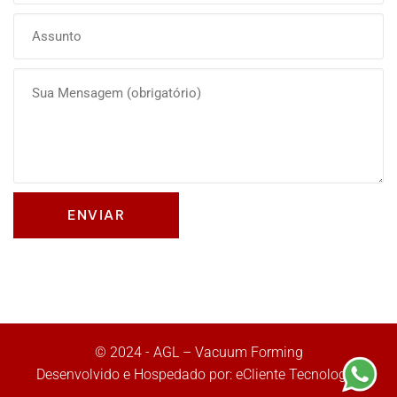
Olá, insira seus dados para continuar.
Nome
Número de celular
Desenvolvido por
eCliente
Tecnologia
© 2024 - AGL – Vacuum Forming
Desenvolvido e Hospedado por:
eCliente Tecnologia
.